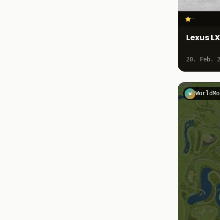
–
Lexus L
20. Feb. 
WorldMo
W