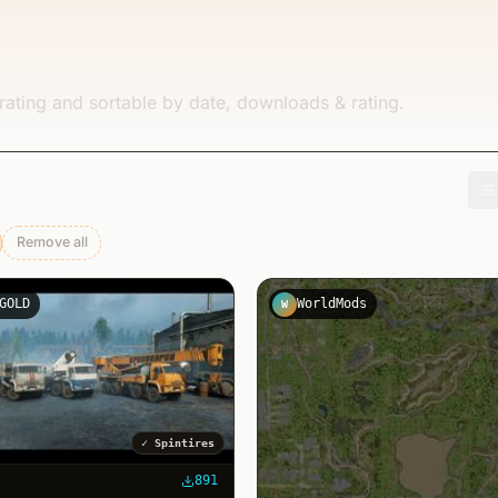
rating and sortable by date, downloads & rating.
Remove all
r
GOLD
WorldMods
W
✓
Spintires
891