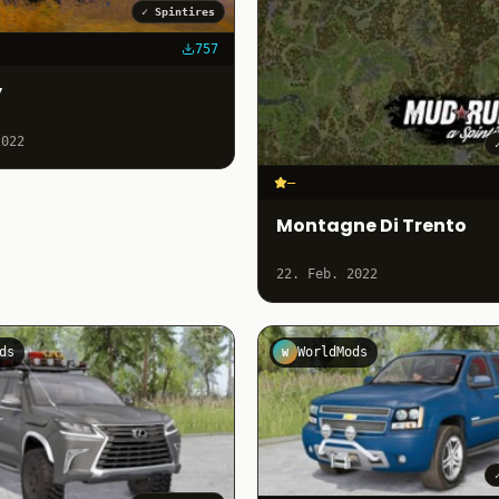
✓
Spintires
757
y
2022
–
Montagne Di Trento
22. Feb. 2022
ds
WorldMods
W