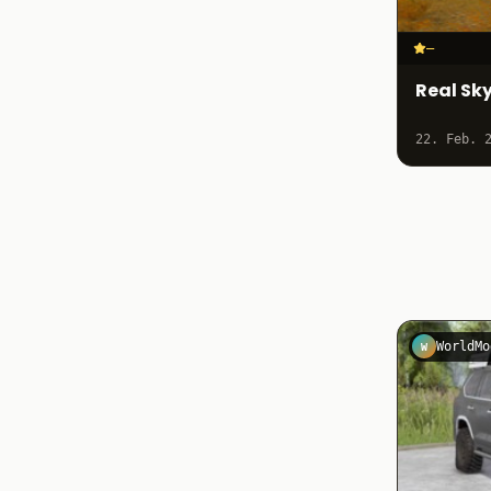
–
Real Sk
22. Feb. 
WorldMo
W