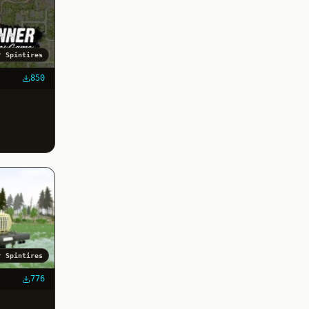
✓
Spintires
850
✓
Spintires
776