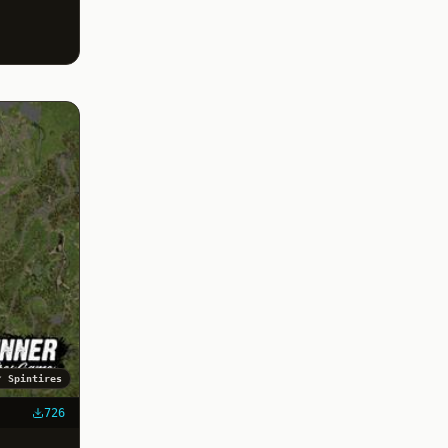
✓
Spintires
726