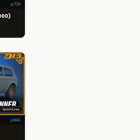
729
900)
✓
Spintires
641