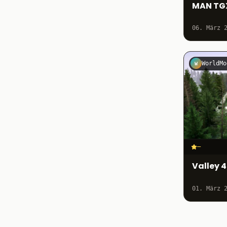
MAN TG
06. März 
WorldMo
W
–
Valley 4
01. März 