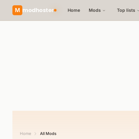
modhoster
M
Home
Mods
Top lists
Home
All Mods