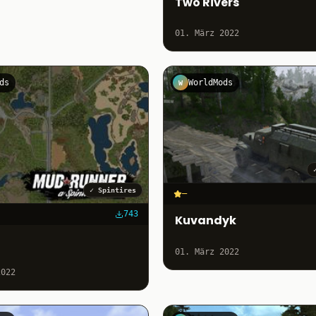
Two Rivers
01. März 2022
ds
WorldMods
W
✓
Spintires
–
743
Kuvandyk
01. März 2022
2022