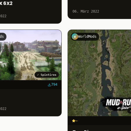
X 6X2
06. März 2022
2022
ds
WorldMods
W
✓
Spintires
794
2022
–