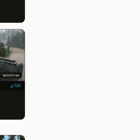
✓
Spintires
724