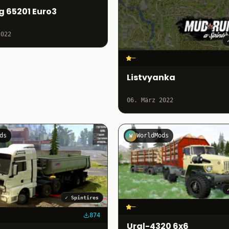
 65201 Euro3
2022
–
Listvyanka
06. März 2022
ds
WorldMods
W
✓
Spintires
–
874
Ural-4320 6x6