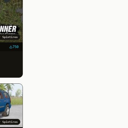
✓
Spintires
750
✓
Spintires