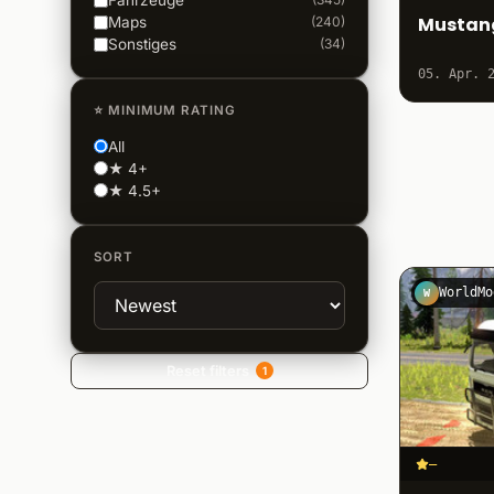
Fahrzeuge
Mustang
Maps
(
240
)
Sonstiges
(
34
)
05. Apr. 
⭐
MINIMUM RATING
All
★ 4+
★ 4.5+
SORT
WorldMo
W
Reset filters
1
–