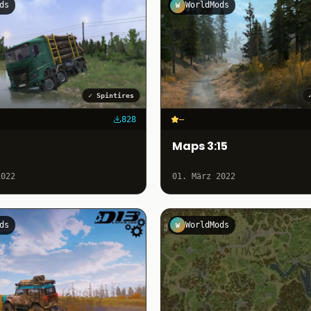
ds
WorldMods
W
✓
Spintires
828
–
Maps 3:15
2022
01. März 2022
ds
WorldMods
W