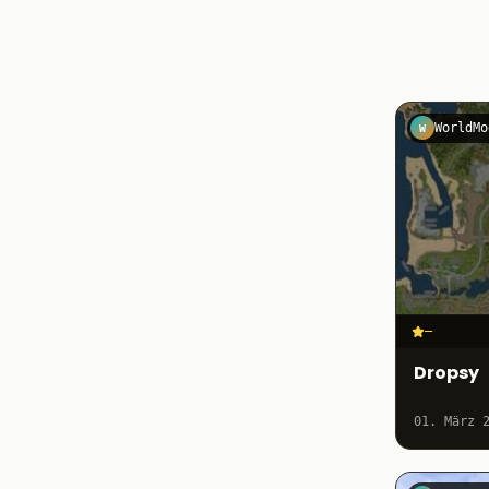
WorldMo
W
–
Dropsy
01. März 