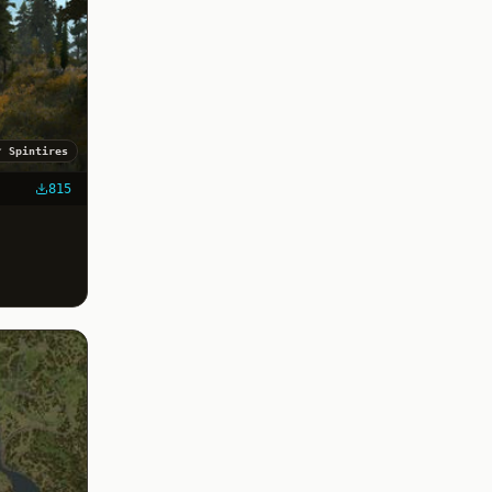
✓
Spintires
815