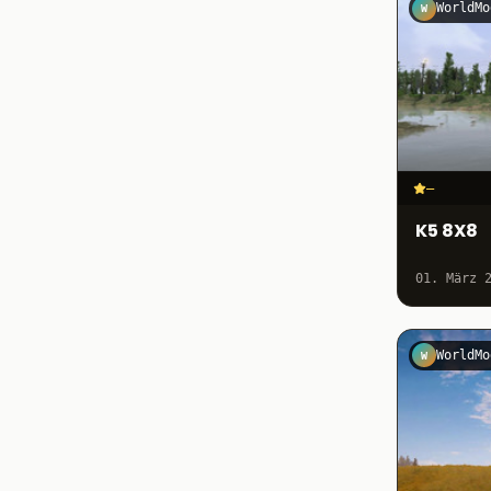
WorldMo
W
–
K5 8X8
01. März 
WorldMo
W