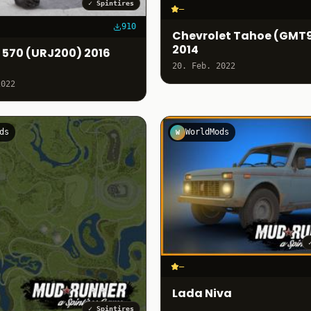
✓
Spintires
–
910
Chevrolet Tahoe (GMT
2014
X 570 (URJ200) 2016
20. Feb. 2022
2022
ds
WorldMods
W
–
Lada Niva
✓
Spintires