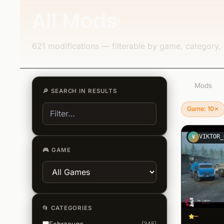
All Mods
621 modifications — filterable by game, category, 
621
Mods
🔎
SEARCH IN RESULTS
Game: 10
✕
Remove filte
VIKTOR_
V
🎮
GAME
📂
CATEGORIES
–
(
345
)