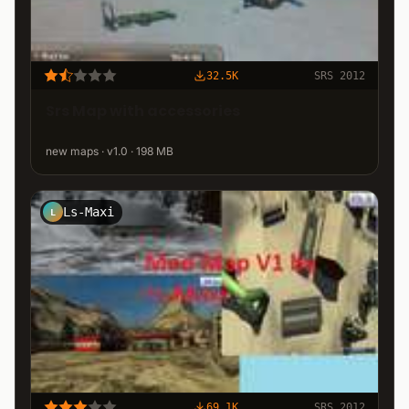
32.5K
SRS 2012
Srs Map with accessories
new maps · v1.0 · 198 MB
Ls-Maxi
L
69.1K
SRS 2012