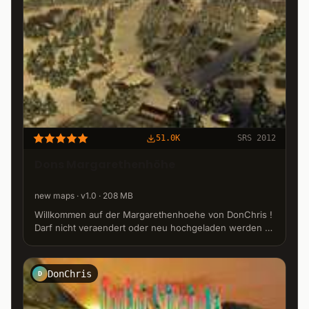
51.0K
SRS 2012
Dons Margarethenhöhe
new maps · v1.0 · 208 MB
Willkommen auf der Margarethenhoehe von DonChris !
Darf nicht veraendert oder neu hochgeladen werden !
Support auf www.donchris.jimdo.com ! VIEL SPASS !!!
DonChris
D