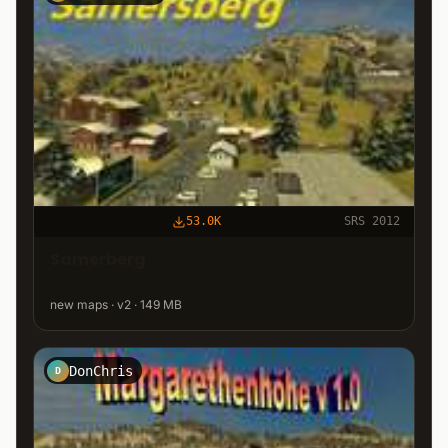
53.0K
SRS 2012
Samerberg
new maps · v2 · 149 MB
DonChris
D