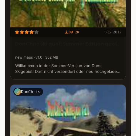
89.2K
SRS 2012
DonChris ski quot;Summer Edition quot;
new maps · v1.0 · 352 MB
Willkommen in der Sommer-Version von Dons
Skigebiet! Darf nicht veraendert oder neu hochgeladen
werden ! VIEL SPASS !!!
DonChris
D