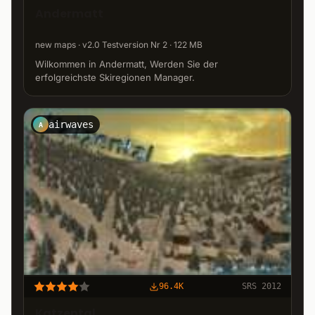
Andermatt
new maps · v2.0 Testversion Nr 2 · 122 MB
Wilkommen in Andermatt, Werden Sie der
erfolgreichste Skiregionen Manager.
airwaves
A
96.4K
SRS 2012
Katzental