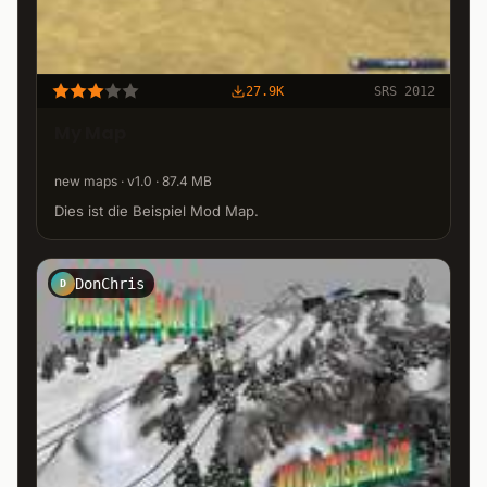
27.9K
SRS 2012
My Map
new maps · v1.0 · 87.4 MB
Dies ist die Beispiel Mod Map.
DonChris
D