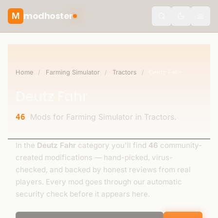
modhoster
M
theme.togg
Home
/
Farming Simulator
/
Tractors
/
Deutz Fahr
Deutz Fahr
Mods for Farming Simulator in Tractors.
46
In the
Deutz Fahr
category you'll find
46
community-
created modifications — hand-picked, virus-
checked, and backed by honest reviews from real
players. Every mod goes through our automatic
security check before it appears here.