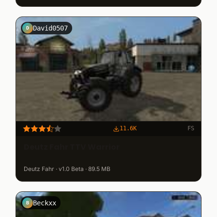
David0507
D
11.6K
FS
Deutz Fahr TTV Warrior
Deutz Fahr · v1.0 Beta · 89.5 MB
Beckxx
B