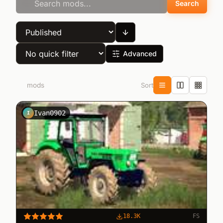
Search
Advanced
Sort
46
mods
Ivan0902
I
18.3K
FS