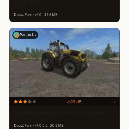
Deutz-Fahr 6
Deutz Fahr · v1.0 · 45.6 MB
Panavia
P
59.1K
FS
Deutz Serie 9 colorable & Chip Tuning
Deutz Fahr · v1.0.0.2 · 20.5 MB