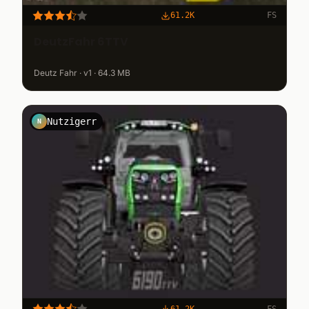
61.2K
FS
DeutzFahr 6TTV
Deutz Fahr · v1 · 64.3 MB
Nutzigerr
N
61.2K
FS