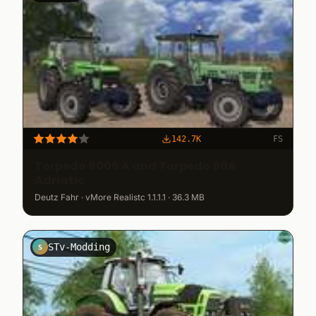
142.7K
FS
Torpedo 9006 A and Torpedo 90A
Adriatic
Deutz Fahr · vMore Realistc 1.1.1.1 · 36.3 MB
STv-Modding
S