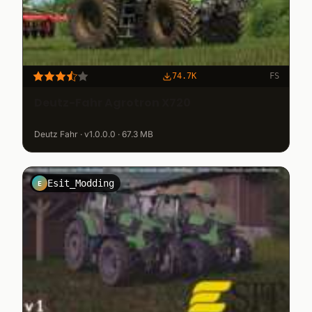
74.7K
FS
Deutz-Fahr Agrotron X720
Deutz Fahr · v1.0.0.0 · 67.3 MB
Esit_Modding
E