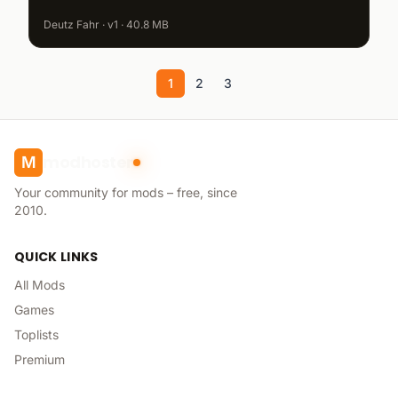
Deutz Fahr · v1 · 40.8 MB
1
2
3
modhoster
M
Your community for mods – free, since
2010.
QUICK LINKS
All Mods
Games
Toplists
Premium