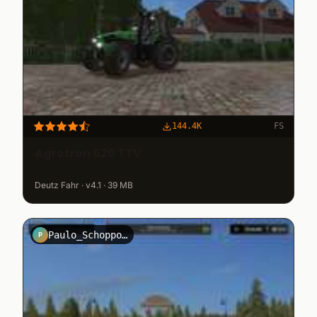
144.4K
FS
Agrotron 620 TTV
Deutz Fahr · v4.1 · 39 MB
Paulo_Schoppo_14
P