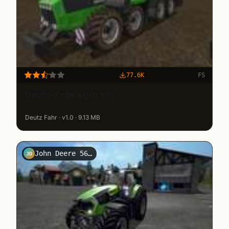
77.6K
FS
Deutz-Fahr Agro XXL
Deutz Fahr · v1.0 · 9.13 MB
John Deere 5615F
JD