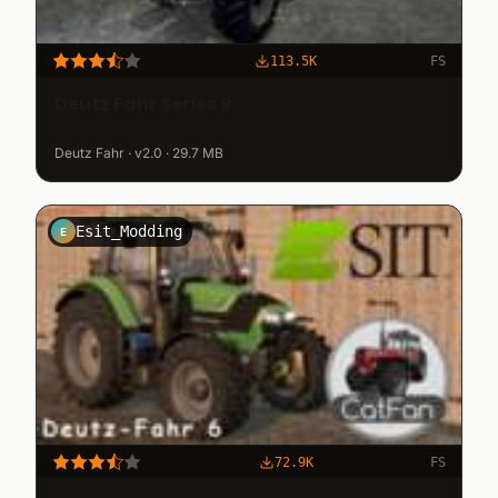
113.5K
FS
Deutz Fahr Series 9
Deutz Fahr · v2.0 · 29.7 MB
Esit_Modding
E
72.9K
FS