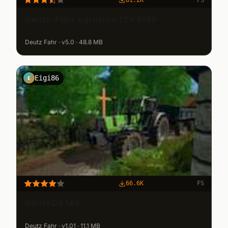
Deutz-Fahr Agrotron TTV 6190
Deutz Fahr · v5.0 · 48.8 MB
Eigi86
E
66.6K
FS
Deutz DX 140
Deutz Fahr · v1.01 · 11.1 MB