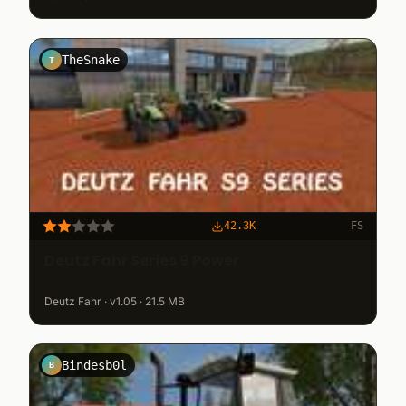
TheSnake
T
42.3K
FS
Deutz Fahr Series 9 Power
Deutz Fahr · v1.05 · 21.5 MB
Bindesb0l
B