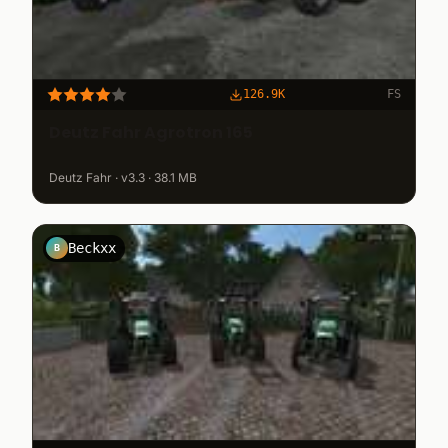
126.9K
FS
Deutz Fahr Agrotron 165
Deutz Fahr · v3.3 · 38.1 MB
Beckxx
B