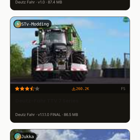
Deutz Fahr · v1.0 · 87.4 MB
STv-Modding
S
260.2K
FS
Deutz-Fahr TTV 7 Series
Deutz Fahr · v1.1.1.0 FINAL · 86.5 MB
Jukka
J