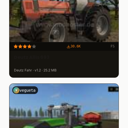
30.6K
FS
Deutz Allis 693
Deutz Fahr · v1.2 · 25.2 MB
vegueta
V