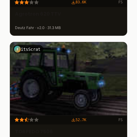
83.6K
FS
Agrotron 620 TTV
Deutz Fahr · v2.0 · 31.3 MB
itsScrat
I
52.7K
FS
TORPEDO 7506