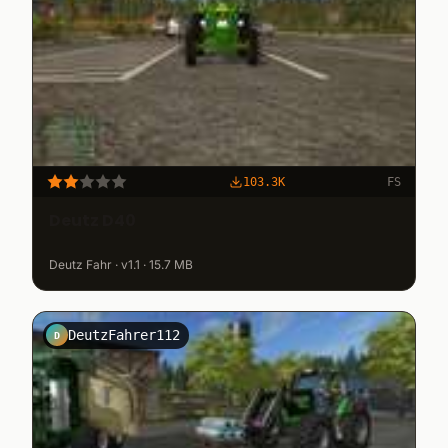
103.3K
FS
Deutz D40
Deutz Fahr · v1.1 · 15.7 MB
DeutzFahrer112
D